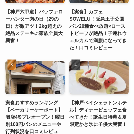
【神戸六甲道】バッファロ
【実食】カフェ
ーハンター肉の日（29の
SOWELU！阪急王子公園
日）が激アツ！2kg超えの
パン20種食べ放題×ロース
絶品ステーキに家族全員大
トビーフが絶品！子連れウ
興奮！
ェルカムで満腹になってき
た！口コミレビュー
実食おすすめランキング
【神戸ベイシェラトンホテ
【ベーカリーケーポート】
ル】ディナービュッフェ食
灘店4/9プレオープン！曜日
べてきた！誕生日特典＆夏
別100円パンのメニューや
限定かき氷に子供大興奮！
行列状況を口コミレビュ