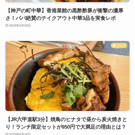
【神戸の町中華】香港菜館の黒酢酢豚が衝撃の濃厚
さ！パパ絶賛のテイクアウト中華3品を実食レポ
2025年4月30日
グルメ
【JR六甲道駅3分】焼鳥のヒナタで昼から炭火焼きと
り！ランチ限定セットが950円で大満足の理由とは？
2025年4月28日