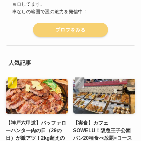
ョロしてます。
車なしの範囲で灘の魅力を発信中！
プロフをみる
人気記事
【神戸六甲道】バッファロ
【実食】カフェ
ーハンター肉の日（29の
SOWELU！阪急王子公園
日）が激アツ！2kg超えの
パン20種食べ放題×ロース