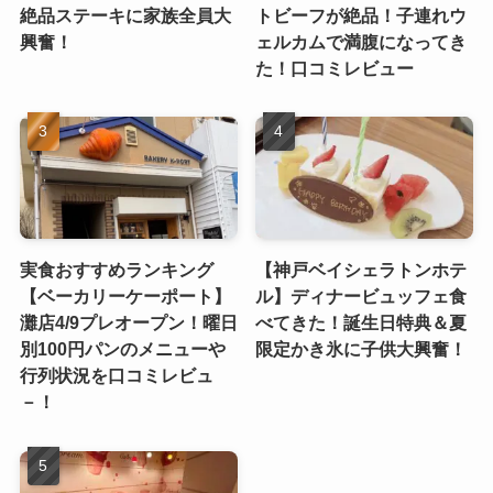
絶品ステーキに家族全員大
トビーフが絶品！子連れウ
興奮！
ェルカムで満腹になってき
た！口コミレビュー
実食おすすめランキング
【神戸ベイシェラトンホテ
【ベーカリーケーポート】
ル】ディナービュッフェ食
灘店4/9プレオープン！曜日
べてきた！誕生日特典＆夏
別100円パンのメニューや
限定かき氷に子供大興奮！
行列状況を口コミレビュ
－！